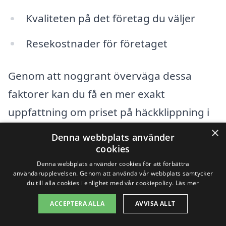
Kvaliteten på det företag du väljer
Resekostnader för företaget
Genom att noggrant överväga dessa
faktorer kan du få en mer exakt
uppfattning om priset på häckklippning i
Tystberga. Tänk på att det alltid är bra att
×
Denna webbplats använder
få rekommendationer och läsa
cookies
Denna webbplats använder cookies för att förbättra
recensioner om de företag du överväger,
användarupplevelsen. Genom att använda vår webbplats samtycker
så att du kan hitta en pålitlig och erfaren
du till alla cookies i enlighet med vår cookiepolicy.
Läs mer
professionell i ditt närområde. Målet är
ACCEPTERA ALLA
AVVISA ALLT
att få din häck i toppskick, utan att du