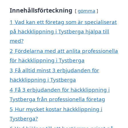
Innehållsförteckning
gömma
1
Vad kan ett företag som är specialiserat
på häckklippning i Tystberga hjälpa till
med?
2
Fördelarna med att anlita professionella
för häckklippning i Tystberga
3
Få alltid minst 3 erbjudanden för
häckklippning i Tystberga
4
Få 3 erbjudanden för häckklippning i
Tystberga från professionella företag
5
Hur mycket kostar häckklippning i
Tystberga?