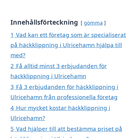
Innehållsförteckning
gömma
1
Vad kan ett företag som är specialiserat
på häckklippning i Ulricehamn hjälpa till
med?
2
Få alltid minst 3 erbjudanden för
häckklippning i Ulricehamn
3
Få 3 erbjudanden för häckklippning i
Ulricehamn från professionella företag
4
Hur mycket kostar häckklippning i
Ulricehamn?
5
Vad hjälper till att bestämma priset på