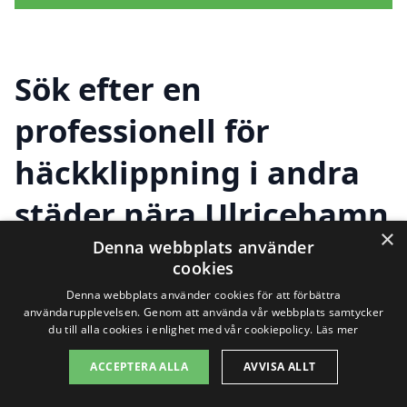
Sök efter en
professionell för
häckklippning i andra
städer nära Ulricehamn
×
Denna webbplats använder
cookies
Att hitta pålitlig hjälp för
häckklippning i
Denna webbplats använder cookies för att förbättra
användarupplevelsen. Genom att använda vår webbplats samtycker
Ulricehamn
behöver inte vara
du till alla cookies i enlighet med vår cookiepolicy.
Läs mer
komplicerat. Med vår plattform kan du
ACCEPTERA ALLA
AVVISA ALLT
enkelt jämföra olika företag som erbjuder