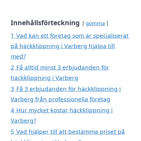
Innehållsförteckning
gömma
1
Vad kan ett företag som är specialiserat
på häckklippning i Varberg hjälpa till
med?
2
Få alltid minst 3 erbjudanden för
häckklippning i Varberg
3
Få 3 erbjudanden för häckklippning i
Varberg från professionella företag
4
Hur mycket kostar häckklippning i
Varberg?
5
Vad hjälper till att bestämma priset på