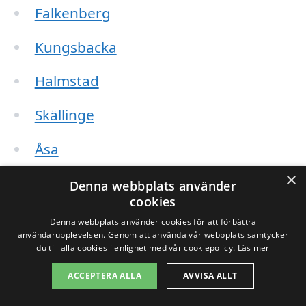
Falkenberg
Kungsbacka
Halmstad
Skällinge
Åsa
×
Veddige
Denna webbplats använder
cookies
Sätila
Denna webbplats använder cookies för att förbättra
användarupplevelsen. Genom att använda vår webbplats samtycker
Tvååker
du till alla cookies i enlighet med vår cookiepolicy.
Läs mer
ACCEPTERA ALLA
AVVISA ALLT
Laholm