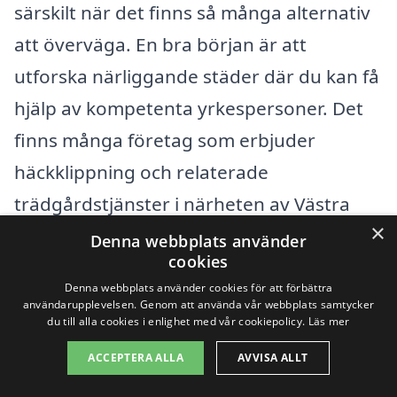
särskilt när det finns så många alternativ
att överväga. En bra början är att
utforska närliggande städer där du kan få
hjälp av kompetenta yrkespersoner. Det
finns många företag som erbjuder
häckklippning och relaterade
trädgårdstjänster i närheten av Västra
×
Bodarna, vilket ger dig flera
Denna webbplats använder
cookies
valmöjligheter för att hitta bästa möjliga
Denna webbplats använder cookies för att förbättra
pris och service.
användarupplevelsen. Genom att använda vår webbplats samtycker
du till alla cookies i enlighet med vår cookiepolicy.
Läs mer
Några av de städer där du kan hitta
ACCEPTERA ALLA
AVVISA ALLT
professionella för häckklippning