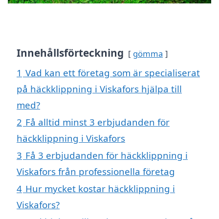
Innehållsförteckning
gömma
1
Vad kan ett företag som är specialiserat
på häckklippning i Viskafors hjälpa till
med?
2
Få alltid minst 3 erbjudanden för
häckklippning i Viskafors
3
Få 3 erbjudanden för häckklippning i
Viskafors från professionella företag
4
Hur mycket kostar häckklippning i
Viskafors?