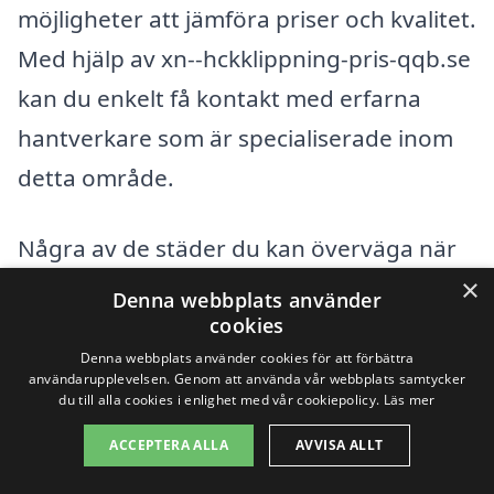
möjligheter att jämföra priser och kvalitet.
Med hjälp av xn--hckklippning-pris-qqb.se
kan du enkelt få kontakt med erfarna
hantverkare som är specialiserade inom
detta område.
Några av de städer du kan överväga när
du letar efter häckklippningstjänster
×
Denna webbplats använder
inkluderar:
cookies
Denna webbplats använder cookies för att förbättra
användarupplevelsen. Genom att använda vår webbplats samtycker
Ängelholm
du till alla cookies i enlighet med vår cookiepolicy.
Läs mer
ACCEPTERA ALLA
AVVISA ALLT
Hovs Hallar