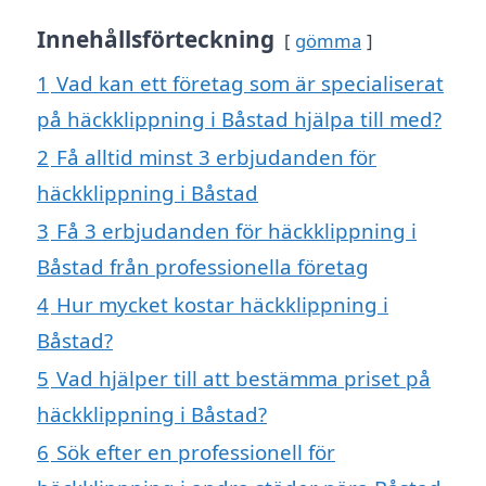
Innehållsförteckning
gömma
1
Vad kan ett företag som är specialiserat
på häckklippning i Båstad hjälpa till med?
2
Få alltid minst 3 erbjudanden för
häckklippning i Båstad
3
Få 3 erbjudanden för häckklippning i
Båstad från professionella företag
4
Hur mycket kostar häckklippning i
Båstad?
5
Vad hjälper till att bestämma priset på
häckklippning i Båstad?
6
Sök efter en professionell för