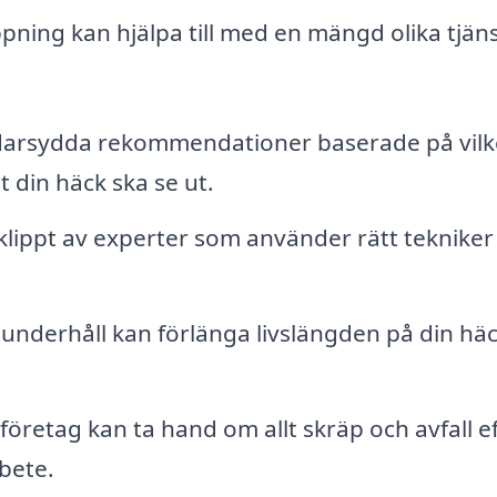
pning kan hjälpa till med en mängd olika tjäns
darsydda rekommendationer baserade på vil
t din häck ska se ut.
klippt av experter som använder rätt tekniker
nderhåll kan förlänga livslängden på din hä
 företag kan ta hand om allt skräp och avfall e
rbete.