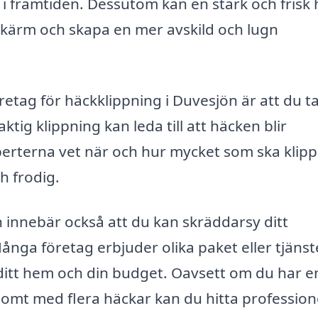
m i framtiden. Dessutom kan en stark och frisk
rskärm och skapa en mer avskild och lugn
öretag för häckklippning i Duvesjön är att du t
ktig klippning kan leda till att häcken blir
xperterna vet när och hur mycket som ska klipp
ch frodig.
n innebär också att du kan skräddarsy ditt
ånga företag erbjuder olika paket eller tjänst
 ditt hem och din budget. Oavsett om du har en
tomt med flera häckar kan du hitta profession