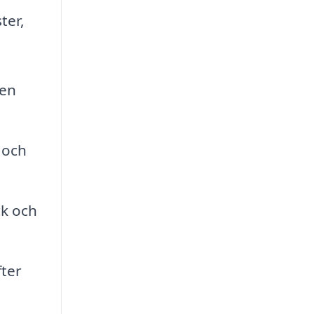
ter,
ken
 och
ck och
fter