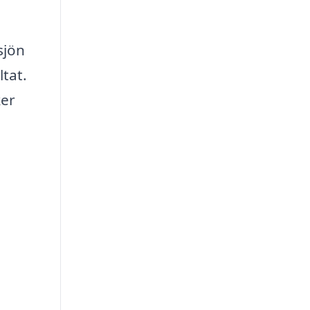
sjön
ltat.
ker