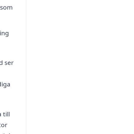
k som
ing
d ser
diga
till
tor