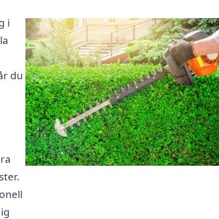
g i
la
år du
ära
ster.
ionell
dig