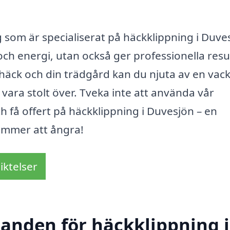
 som är specialiserat på häckklippning i Duve
och energi, utan också ger professionella resu
häck och din trädgård kan du njuta av en vac
ara stolt över. Tveka inte att använda vår
ch få offert på häckklippning i Duvesjön – en
kommer att ångra!
iktelser
danden för häckklippning i