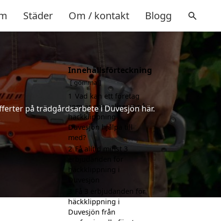
m
Städer
Om / kontakt
Blogg
Innehållsförteckning
gömma
1
Vad kan ett företag
som är specialiserat på
fferter på trädgårdsarbete i Duvesjön här.
häckklippning i
Duvesjön hjälpa till
med?
2
Få alltid minst 3
erbjudanden för
häckklippning i
Duvesjön
3
Få 3 erbjudanden för
häckklippning i
Duvesjön från