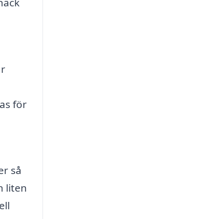
 häck
ar
as för
er så
 liten
ell