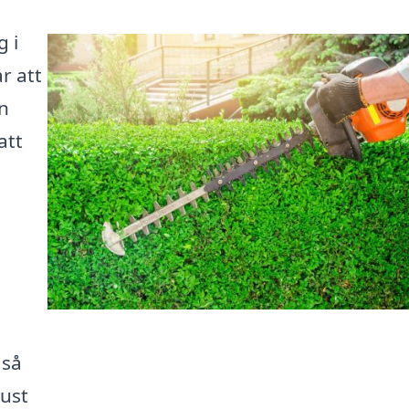
g i
r att
en
att
 så
just