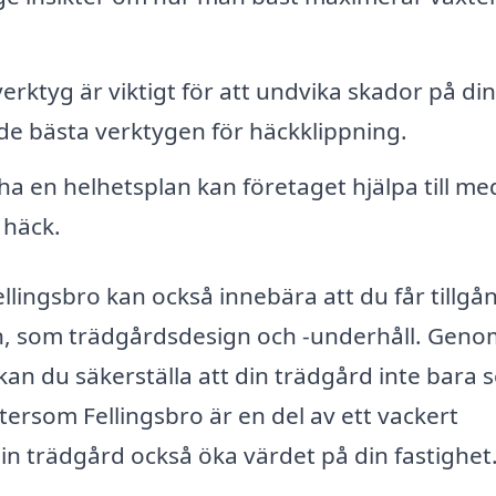
rktyg är viktigt för att undvika skador på di
ll de bästa verktygen för häckklippning.
a en helhetsplan kan företaget hjälpa till me
 häck.
ellingsbro kan också innebära att du får tillgång
, som trädgårdsdesign och -underhåll. Geno
an du säkerställa att din trädgård inte bara s
ftersom Fellingsbro är en del av ett vackert
din trädgård också öka värdet på din fastighet