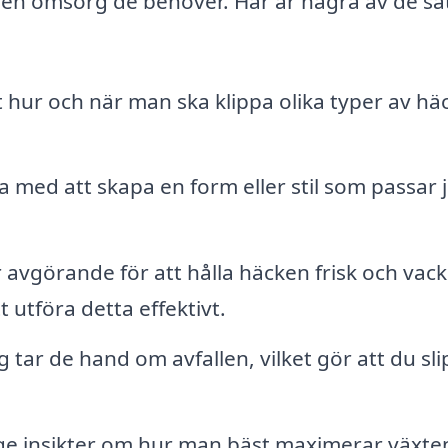
 den omsorg de behöver. Här är några av de sä
 hur och när man ska klippa olika typer av hä
 med att skapa en form eller stil som passar 
avgörande för att hålla häcken frisk och vack
 utföra detta effektivt.
g tar de hand om avfallen, vilket gör att du sl
ge insikter om hur man bäst maximerar växte