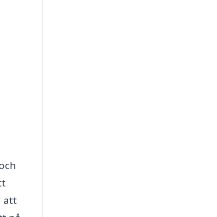
 och
tt
 att