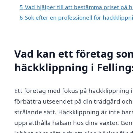
5
Vad hjälper till att bestämma priset på h
6
Sök efter en professionell för häckklippn
Vad kan ett företag som
häckklippning i Felling
Ett företag med fokus på häckklippning i
förbättra utseendet på din trädgård och s
strålande sätt. Häckklippning är inte ba
upprätthålla hälsan hos dina växter. Geno