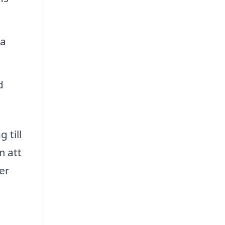
na
d
 till
m att
er
.