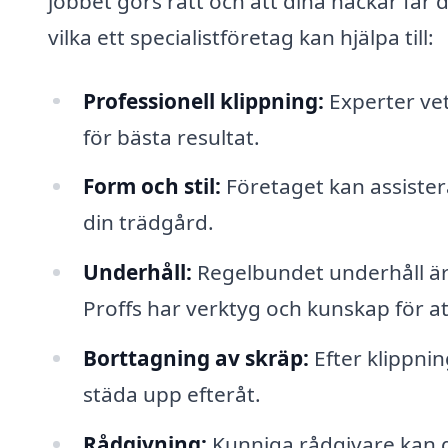
jobbet görs rätt och att dina häckar får
vilka ett specialistföretag kan hjälpa till:
Professionell klippning:
Experter vet
för bästa resultat.
Form och stil:
Företaget kan assistera
din trädgård.
Underhåll:
Regelbundet underhåll är 
Proffs har verktyg och kunskap för att
Borttagning av skräp:
Efter klippnin
städa upp efteråt.
Rådgivning:
Kunniga rådgivare kan 