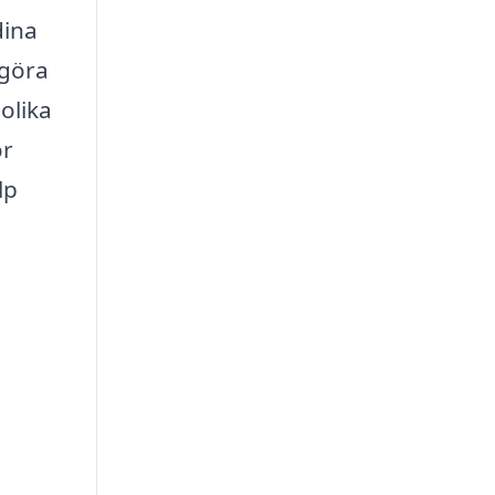
dina
 göra
olika
ör
lp