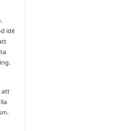
.
od idé
att
mta
ing.
 att
lla
ism.