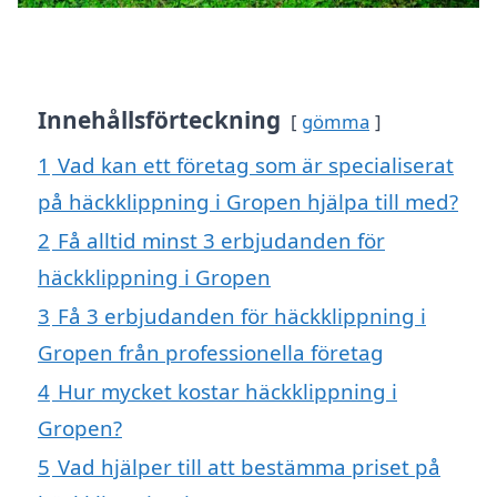
Innehållsförteckning
gömma
1
Vad kan ett företag som är specialiserat
på häckklippning i Gropen hjälpa till med?
2
Få alltid minst 3 erbjudanden för
häckklippning i Gropen
3
Få 3 erbjudanden för häckklippning i
Gropen från professionella företag
4
Hur mycket kostar häckklippning i
Gropen?
5
Vad hjälper till att bestämma priset på