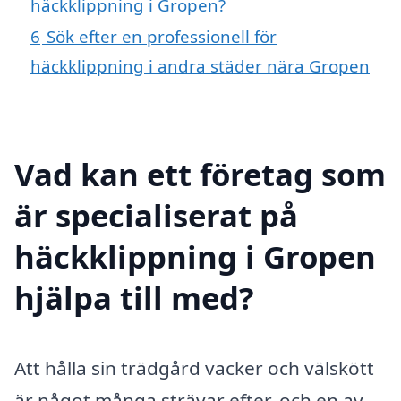
häckklippning i Gropen?
6
Sök efter en professionell för
häckklippning i andra städer nära Gropen
Vad kan ett företag som
är specialiserat på
häckklippning i Gropen
hjälpa till med?
Att hålla sin trädgård vacker och välskött
är något många strävar efter, och en av