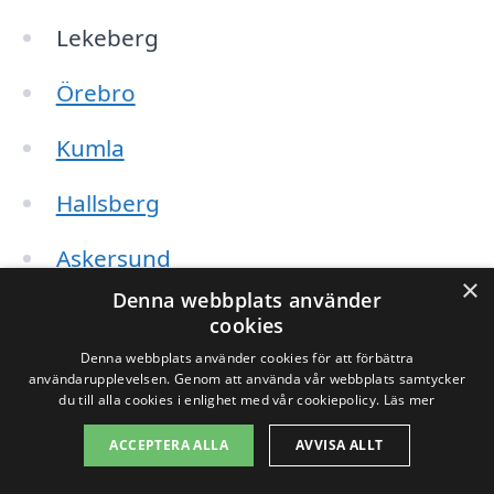
Lekeberg
Örebro
Kumla
Hallsberg
Askersund
×
Denna webbplats använder
Degerfors
cookies
Denna webbplats använder cookies för att förbättra
Nora
användarupplevelsen. Genom att använda vår webbplats samtycker
du till alla cookies i enlighet med vår cookiepolicy.
Läs mer
Lindesberg
ACCEPTERA ALLA
AVVISA ALLT
Karlskoga