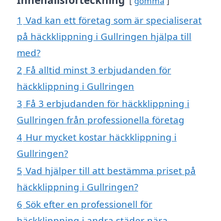
gömma
1
Vad kan ett företag som är specialiserat
på häckklippning i Gullringen hjälpa till
med?
2
Få alltid minst 3 erbjudanden för
häckklippning i Gullringen
3
Få 3 erbjudanden för häckklippning i
Gullringen från professionella företag
4
Hur mycket kostar häckklippning i
Gullringen?
5
Vad hjälper till att bestämma priset på
häckklippning i Gullringen?
6
Sök efter en professionell för
häckklippning i andra städer nära