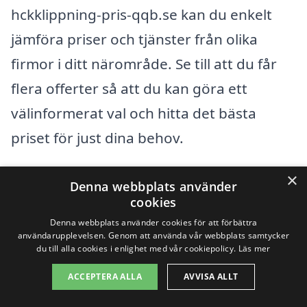
hckklippning-pris-qqb.se kan du enkelt
jämföra priser och tjänster från olika
firmor i ditt närområde. Se till att du får
flera offerter så att du kan göra ett
välinformerat val och hitta det bästa
priset för just dina behov.
×
Få 3 erbjudanden, gratis och utan
Denna webbplats använder
cookies
förpliktelser
Denna webbplats använder cookies för att förbättra
användarupplevelsen. Genom att använda vår webbplats samtycker
du till alla cookies i enlighet med vår cookiepolicy.
Läs mer
ACCEPTERA ALLA
AVVISA ALLT
Sök efter en