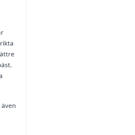
är
rikta
bättre
äst.
a
n även