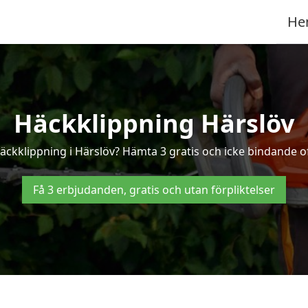
He
Häckklippning Härslöv
häckklippning i Härslöv? Hämta 3 gratis och icke bindande of
Få 3 erbjudanden, gratis och utan förpliktelser