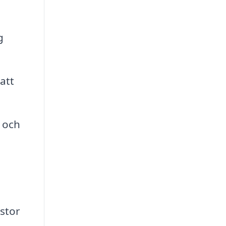
g
att
r och
 stor