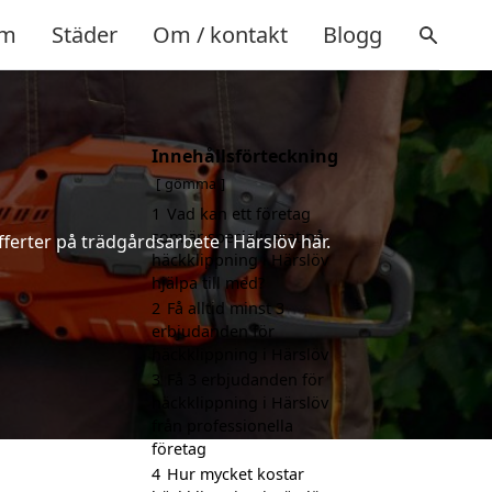
m
Städer
Om / kontakt
Blogg
Innehållsförteckning
gömma
1
Vad kan ett företag
som är specialiserat på
ferter på trädgårdsarbete i Härslöv här.
häckklippning i Härslöv
hjälpa till med?
2
Få alltid minst 3
erbjudanden för
häckklippning i Härslöv
3
Få 3 erbjudanden för
häckklippning i Härslöv
från professionella
företag
4
Hur mycket kostar