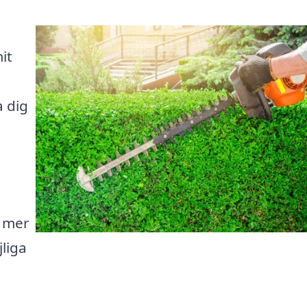
it
a dig
a
n mer
jliga