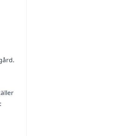
gård.
äller
: