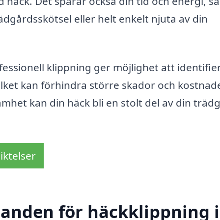
 häck. Det sparar också din tid och energi, så
dgårdsskötsel eller helt enkelt njuta av din
essionell klippning ger möjlighet att identifie
lket kan förhindra större skador och kostnade
het kan din häck bli en stolt del av din träd
iktelser
danden för häckklippning i