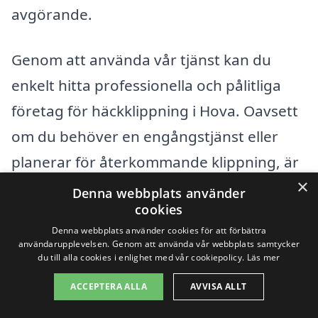
avgörande.
Genom att använda vår tjänst kan du
enkelt hitta professionella och pålitliga
företag för häckklippning i Hova. Oavsett
om du behöver en engångstjänst eller
planerar för återkommande klippning, är
×
vi här för att hjälpa dig att få det bästa
Denna webbplats använder
cookies
erbjudandet!
Denna webbplats använder cookies för att förbättra
användarupplevelsen. Genom att använda vår webbplats samtycker
du till alla cookies i enlighet med vår cookiepolicy.
Läs mer
Få 3 erbjudanden, gratis och utan
förpliktelser
ACCEPTERA ALLA
AVVISA ALLT