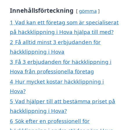
Innehållsförteckning
gömma
1
Vad kan ett företag som är specialiserat
på häckklippning i Hova hjälpa till med?
2
Få alltid minst 3 erbjudanden för
häckklippning i Hova
3
Få 3 erbjudanden för häckklippning i
Hova från professionella företag
4
Hur mycket kostar häckklippning i
Hova?
5
Vad hjälper till att bestämma priset på
häckklippning i Hova?
6
Sök efter en professionell för