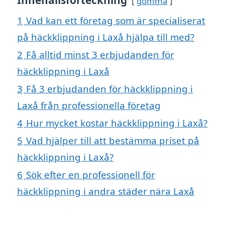
gömma
1
Vad kan ett företag som är specialiserat
på häckklippning i Laxå hjälpa till med?
2
Få alltid minst 3 erbjudanden för
häckklippning i Laxå
3
Få 3 erbjudanden för häckklippning i
Laxå från professionella företag
4
Hur mycket kostar häckklippning i Laxå?
5
Vad hjälper till att bestämma priset på
häckklippning i Laxå?
6
Sök efter en professionell för
häckklippning i andra städer nära Laxå