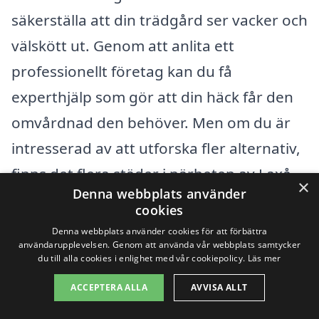
säkerställa att din trädgård ser vacker och
välskött ut. Genom att anlita ett
professionellt företag kan du få
experthjälp som gör att din häck får den
omvårdnad den behöver. Men om du är
intresserad av att utforska fler alternativ,
finns det flera städer i närheten av Laxå
×
Denna webbplats använder
där du kan hitta kompetent personal för
cookies
häckklippning.
Denna webbplats använder cookies för att förbättra
användarupplevelsen. Genom att använda vår webbplats samtycker
du till alla cookies i enlighet med vår cookiepolicy.
Läs mer
Några av de närliggande städerna
ACCEPTERA ALLA
AVVISA ALLT
inkluderar: