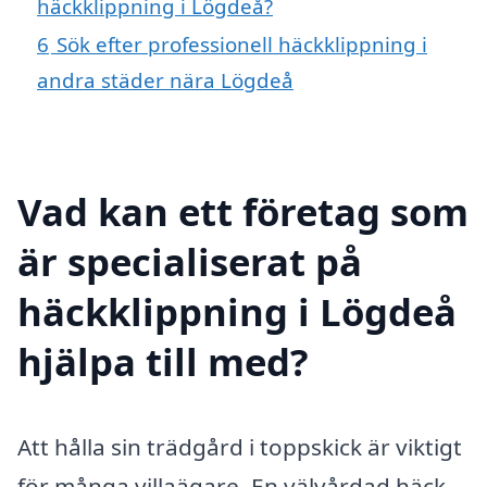
häckklippning i Lögdeå?
6
Sök efter professionell häckklippning i
andra städer nära Lögdeå
Vad kan ett företag som
är specialiserat på
häckklippning i Lögdeå
hjälpa till med?
Att hålla sin trädgård i toppskick är viktigt
för många villaägare. En välvårdad häck