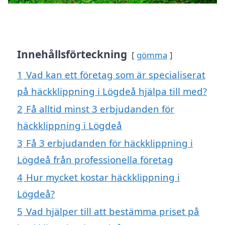
Innehållsförteckning
gömma
1
Vad kan ett företag som är specialiserat
på häckklippning i Lögdeå hjälpa till med?
2
Få alltid minst 3 erbjudanden för
häckklippning i Lögdeå
3
Få 3 erbjudanden för häckklippning i
Lögdeå från professionella företag
4
Hur mycket kostar häckklippning i
Lögdeå?
5
Vad hjälper till att bestämma priset på