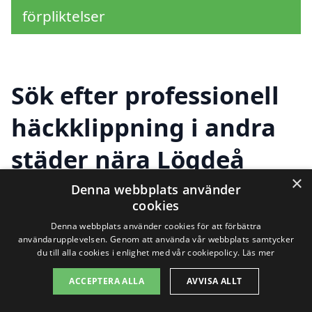
förpliktelser
Sök efter professionell
häckklippning i andra
städer nära Lögdeå
×
Denna webbplats använder
cookies
Att hitta hjälp för
häckklippning i Lögdeå
Denna webbplats använder cookies för att förbättra
behöver inte vara en utmaning. I området
användarupplevelsen. Genom att använda vår webbplats samtycker
du till alla cookies i enlighet med vår cookiepolicy.
Läs mer
kring Lögdeå finns det flera städer där du
ACCEPTERA ALLA
AVVISA ALLT
kan få professionell assistans för dina