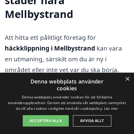
städer nära
Mellbystrand
Att hitta ett pålitligt företag för
häckklippning i Mellbystrand
kan vara
en utmaning, särskilt om du är ny i
området eller inte vet var du ska börja.
×
Det finns flera alternativ tillgängliga, och
Denna webbplats använder
cookies
vi på xn--hckklippning-pris-qqb.se är här
Denna webbplats använder cookies för att förbättra
för att hjälpa dig att hitta rätt
användarupplevelsen. Genom att använda vår webbplats samtycker
du till alla cookies i enlighet med vår cookiepolicy.
Läs mer
professionella för detta viktiga arbete. För
ACCEPTERA ALLA
AVVISA ALLT
att få bästa möjliga resultat är det smart