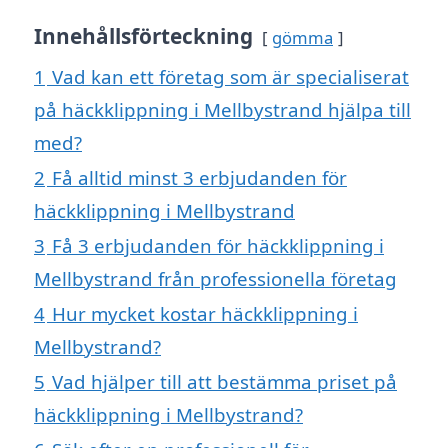
Innehållsförteckning
gömma
1
Vad kan ett företag som är specialiserat
på häckklippning i Mellbystrand hjälpa till
med?
2
Få alltid minst 3 erbjudanden för
häckklippning i Mellbystrand
3
Få 3 erbjudanden för häckklippning i
Mellbystrand från professionella företag
4
Hur mycket kostar häckklippning i
Mellbystrand?
5
Vad hjälper till att bestämma priset på
häckklippning i Mellbystrand?