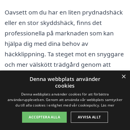
Oavsett om du har en liten prydnadshäck
eller en stor skyddshäck, finns det
professionella på marknaden som kan
hjälpa dig med dina behov av
häckklippning. Ta steget mot en snyggare
och mer välskött trädgård genom att
anlita experter på
häckklippning i Mölle
,
×
Denna webbplats använder
och njut av fördelarna av en vackert
cookies
Denna webbplats använder cookies för att förbättra
formad häck som verkligen kompletterar
användarupplevelsen. Genom att använda vår webbplats samtycker
ditt hem.
du till alla cookies i enlighet med vår cookiepolicy.
Läs mer
ACCEPTERA ALLA
AVVISA ALLT
Få 3 erbjudanden, gratis och utan