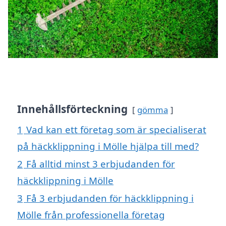
Innehållsförteckning
gömma
1
Vad kan ett företag som är specialiserat
på häckklippning i Mölle hjälpa till med?
2
Få alltid minst 3 erbjudanden för
häckklippning i Mölle
3
Få 3 erbjudanden för häckklippning i
Mölle från professionella företag