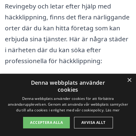
Revingeby och letar efter hjälp med
häckklippning, finns det flera närliggande
orter där du kan hitta företag som kan
erbjuda sina tjänster. Här är några städer
i närheten där du kan söka efter
professionella för häckklippning:
×
Lund
Denna webbplats använder
cookies
Dalby
Denna webbplats använder cookies för att förbättra
användarupplevelsen. Genom att använda vår webbplats samtycker
Sjöbo
du till alla cookies i enlighet med vår cookiepolicy.
Läs mer
ACCEPTERA ALLA
AVVISA ALLT
Kävlinge