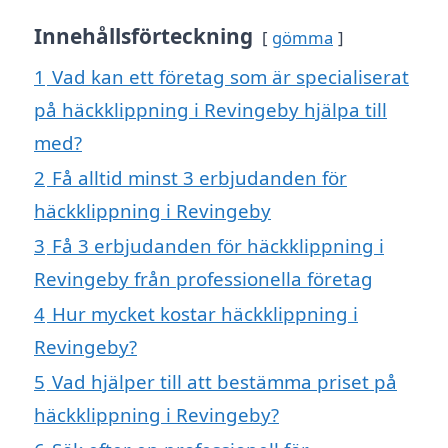
Innehållsförteckning
gömma
1
Vad kan ett företag som är specialiserat
på häckklippning i Revingeby hjälpa till
med?
2
Få alltid minst 3 erbjudanden för
häckklippning i Revingeby
3
Få 3 erbjudanden för häckklippning i
Revingeby från professionella företag
4
Hur mycket kostar häckklippning i
Revingeby?
5
Vad hjälper till att bestämma priset på
häckklippning i Revingeby?