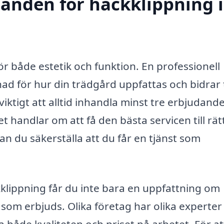
danden för häckklippning i
 för både estetik och funktion. En professionell
nad för hur din trädgård uppfattas och bidrar t
viktigt att alltid inhandla minst tre erbjudand
 handlar om att få den bästa servicen till rät
an du säkerställa att du får en tjänst som
klippning får du inte bara en uppfattning om
r som erbjuds. Olika företag har olika experte
 både kvaliteten och priset på arbetet. För at