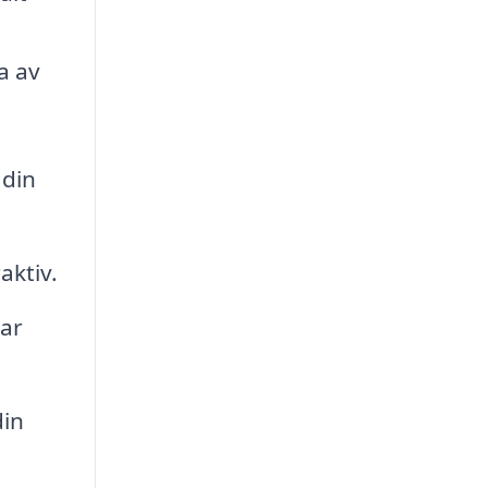
a av
 din
aktiv.
kar
din