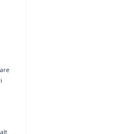
lare
i
alt