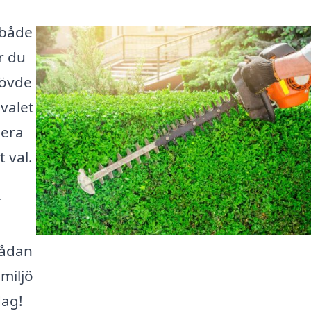
r både
r du
Sövde
valet
lera
 val.
r
 sådan
miljö
dag!