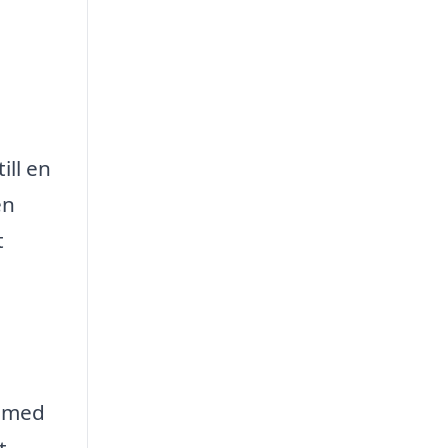
ill en
en
t
r med
t