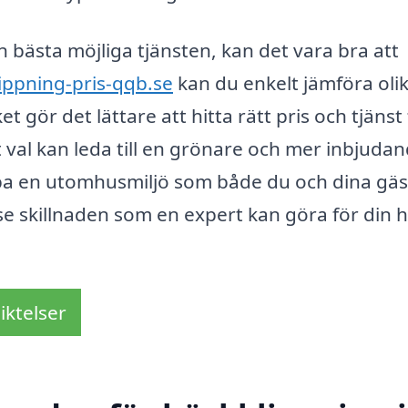
den bästa möjliga tjänsten, kan det vara bra att
ippning-pris-qqb.se
kan du enkelt jämföra oli
lket gör det lättare att hitta rätt pris och tjänst
t val kan leda till en grönare och mer inbjuda
apa en utomhusmiljö som både du och dina gäs
 se skillnaden som en expert kan göra för din 
iktelser