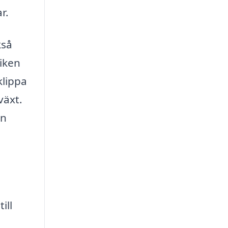
r.
kså
iken
klippa
växt.
an
ill