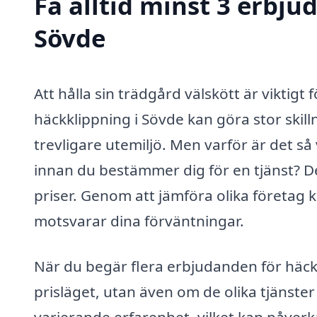
Få alltid minst 3 erbju
Sövde
Att hålla sin trädgård välskött är viktigt
häckklippning i Sövde kan göra stor skill
trevligare utemiljö. Men varför är det så 
innan du bestämmer dig för en tjänst? Det
priser. Genom att jämföra olika företag k
motsvarar dina förväntningar.
När du begär flera erbjudanden för häck
prisläget, utan även om de olika tjänste
varierande erfarenhet, vilket kan påverka