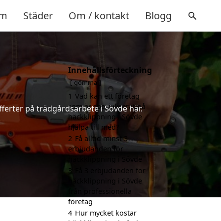
m
Städer
Om / kontakt
Blogg
Innehållsförteckning
gömma
1
Vad kan ett företag
som är specialiserat på
ferter på trädgårdsarbete i Sövde här.
häckklippning i Sövde
hjälpa till med?
2
Få alltid minst 3
erbjudanden för
häckklippning i Sövde
3
Få 3 erbjudanden för
häckklippning i Sövde
från professionella
företag
4
Hur mycket kostar