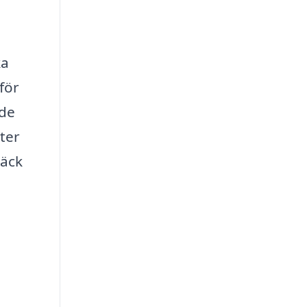
ka
 för
nde
ter
häck