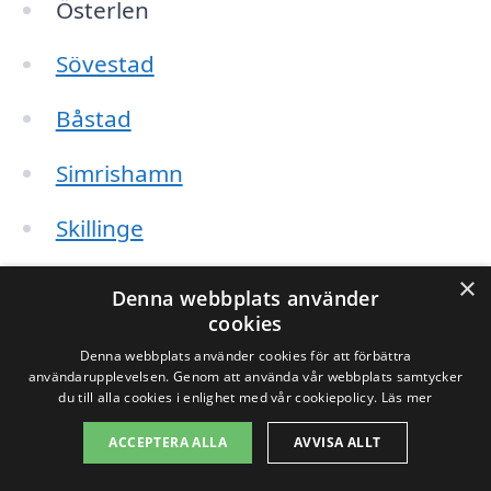
Österlen
Sövestad
Båstad
Simrishamn
Skillinge
Tomelilla
×
Denna webbplats använder
cookies
Kåseberga
Denna webbplats använder cookies för att förbättra
användarupplevelsen. Genom att använda vår webbplats samtycker
Glimminge
du till alla cookies i enlighet med vår cookiepolicy.
Läs mer
ACCEPTERA ALLA
AVVISA ALLT
När du letar efter företag för