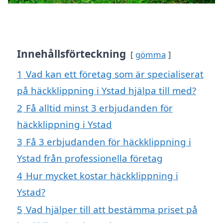
Innehållsförteckning
gömma
1
Vad kan ett företag som är specialiserat
på häckklippning i Ystad hjälpa till med?
2
Få alltid minst 3 erbjudanden för
häckklippning i Ystad
3
Få 3 erbjudanden för häckklippning i
Ystad från professionella företag
4
Hur mycket kostar häckklippning i
Ystad?
5
Vad hjälper till att bestämma priset på