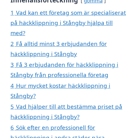
gömma
1
Vad kan ett företag som är specialiserat
på häckklippning i Stångby hjälpa till
med?
2
Få alltid minst 3 erbjudanden för
häckklippning i Stångby
3
Få 3 erbjudanden för häckklippning i
Stångby från professionella företag
4
Hur mycket kostar häckklippning i
Stångby?
5
Vad hjälper till att bestämma priset på
häckklippning i Stångby?
6
Sök efter en professionell för
häckklippning i andra städer nära