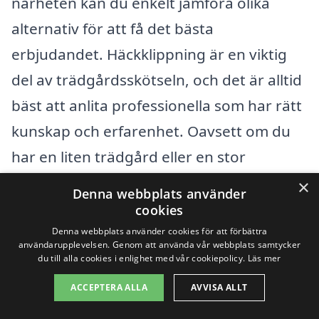
närheten kan du enkelt jämföra olika
alternativ för att få det bästa
erbjudandet. Häckklippning är en viktig
del av trädgårdsskötseln, och det är alltid
bäst att anlita professionella som har rätt
kunskap och erfarenhet. Oavsett om du
har en liten trädgård eller en stor
fastighet, finns det alltid hjälp att få.
×
Denna webbplats använder
cookies
Det finns flera städer nära Stångby där du
Denna webbplats använder cookies för att förbättra
användarupplevelsen. Genom att använda vår webbplats samtycker
kan hitta kompetenta företag för
du till alla cookies i enlighet med vår cookiepolicy.
Läs mer
häckklippning. Nedan följer en lista över
ACCEPTERA ALLA
AVVISA ALLT
orter som ligger i närheten: