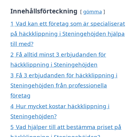
Innehållsförteckning
gömma
1
Vad kan ett företag som är specialiserat
på häckklippning i Steningehöjden hjälpa
till med?
2
Få alltid minst 3 erbjudanden för
häckklippning i Steningehöjden
3
Få 3 erbjudanden för häckklippning i
Steningehöjden från professionella
företag
4
Hur mycket kostar häckklippning i
Steningehöjden?
5
Vad hjälper till att bestämma priset på
häckklippning i Steningehöjden?