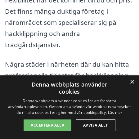
Det finns många duktiga företag i
närområdet som specialiserar sig på
häckklippning och andra
trädgårdstjänster.
Några städer i närheten där du kan hitta
professionella tjänster för häckklippning
×
Denna webbplats använder
inkluderar:
cookies
Denna webbplats använder cookies för att förbättra
Rosersberg
användarupplevelsen. Genom att använda vår webbplats samtycker
du till alla cookies i enlighet med vår cookiepolicy.
Läs mer
Sigtuna
ACCEPTERA ALLA
AVVISA ALLT
Märsta