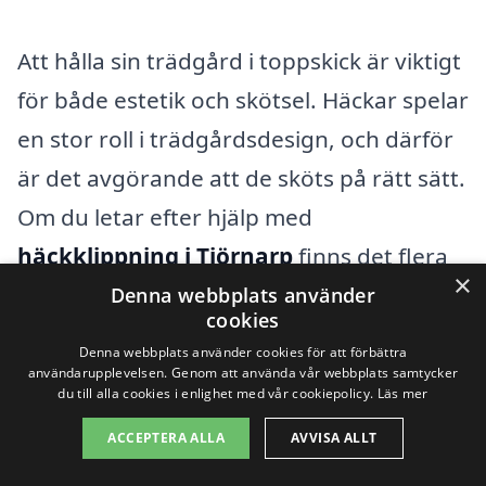
Att hålla sin trädgård i toppskick är viktigt
för både estetik och skötsel. Häckar spelar
en stor roll i trädgårdsdesign, och därför
är det avgörande att de sköts på rätt sätt.
Om du letar efter hjälp med
häckklippning i Tjörnarp
finns det flera
×
alternativ att överväga i närliggande
Denna webbplats använder
cookies
städer. Genom att använda xn--
Denna webbplats använder cookies för att förbättra
hckklippning-pris-qqb.se kan du enkelt få
användarupplevelsen. Genom att använda vår webbplats samtycker
du till alla cookies i enlighet med vår cookiepolicy.
Läs mer
kontakt med professionella
ACCEPTERA ALLA
AVVISA ALLT
trädgårdsarbetare som erbjuder sina