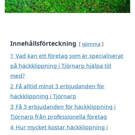
Innehållsförteckning
gömma
1
Vad kan ett företag som är specialiserat
på häckklippning i Tjörnarp hjälpa till
med?
2
Få alltid minst 3 erbjudanden för
häckklippning i Tjörnarp
3
Få 3 erbjudanden för häckklippning i
Tjörnarp från professionella företag
4
Hur mycket kostar häckklippning i