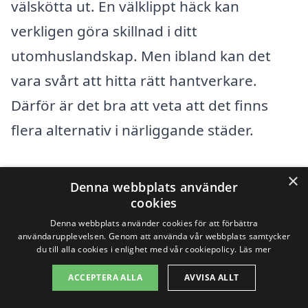
välskötta ut. En välklippt häck kan
verkligen göra skillnad i ditt
utomhuslandskap. Men ibland kan det
vara svårt att hitta rätt hantverkare.
Därför är det bra att veta att det finns
flera alternativ i närliggande städer.
När du söker efter företag för
×
Denna webbplats använder
häckklippning kan du även överväga att
cookies
kolla i städer som ligger nära Tollered.
Denna webbplats använder cookies för att förbättra
användarupplevelsen. Genom att använda vår webbplats samtycker
Här är några exempel:
du till alla cookies i enlighet med vår cookiepolicy.
Läs mer
ACCEPTERA ALLA
AVVISA ALLT
Gråbo