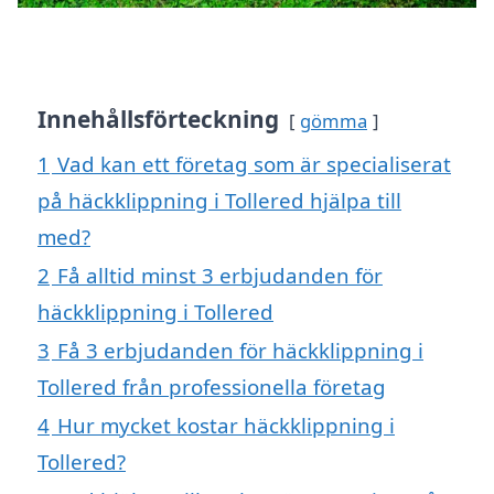
Innehållsförteckning
gömma
1
Vad kan ett företag som är specialiserat
på häckklippning i Tollered hjälpa till
med?
2
Få alltid minst 3 erbjudanden för
häckklippning i Tollered
3
Få 3 erbjudanden för häckklippning i
Tollered från professionella företag
4
Hur mycket kostar häckklippning i
Tollered?