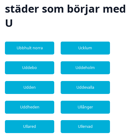
städer som börjar med
U
Ubbhult norra
Ucklum
Uddebo
Uddeholm
Udden
Uddevalla
Uddheden
Ullånger
Ullared
Ullervad