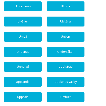
Ulricehamn
Ultuna
Ulvåker
Ulvkälla
Umeå
Unbyn
Undenäs
Undersåker
Unnaryd
Upphärad
Upplanda
Upplands Väsby
Uppsala
Urshult