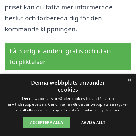
priset kan du fatta mer informerade
beslut och förbereda dig för den
kommande klippningen.
Få 3 erbjudanden, gratis och utan
förpliktelser
×
Denna webbplats använder
cookies
Sök efter en
Denna webbplats använder cookies för att förbättra
användarupplevelsen. Genom att använda vår webbplats samtycker
professionell för
du till alla cookies i enlighet med vår cookiepolicy.
Läs mer
häckklippning i andra
ACCEPTERA ALLA
AVVISA ALLT