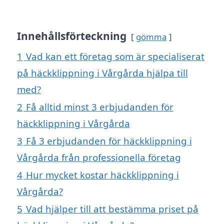
Innehållsförteckning
gömma
1
Vad kan ett företag som är specialiserat
på häckklippning i Vårgårda hjälpa till
med?
2
Få alltid minst 3 erbjudanden för
häckklippning i Vårgårda
3
Få 3 erbjudanden för häckklippning i
Vårgårda från professionella företag
4
Hur mycket kostar häckklippning i
Vårgårda?
5
Vad hjälper till att bestämma priset på