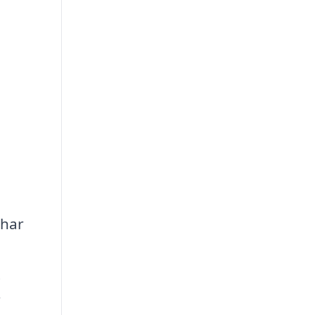
 har
t
r