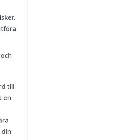
isker.
utföra
 och
 till
d en
ära
 din