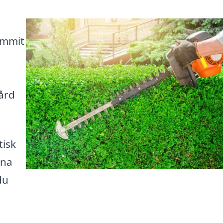
ommit
ård
tisk
ina
du