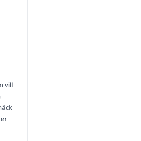
 vill
n
 häck
ter