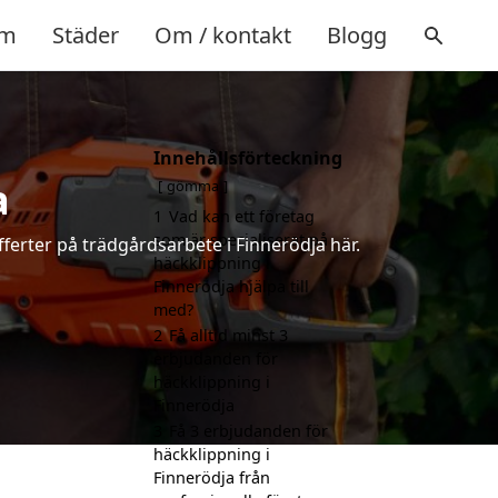
m
Städer
Om / kontakt
Blogg
Innehållsförteckning
a
gömma
1
Vad kan ett företag
som är specialiserat på
ferter på trädgårdsarbete i Finnerödja här.
häckklippning i
Finnerödja hjälpa till
med?
2
Få alltid minst 3
erbjudanden för
häckklippning i
Finnerödja
3
Få 3 erbjudanden för
häckklippning i
Finnerödja från