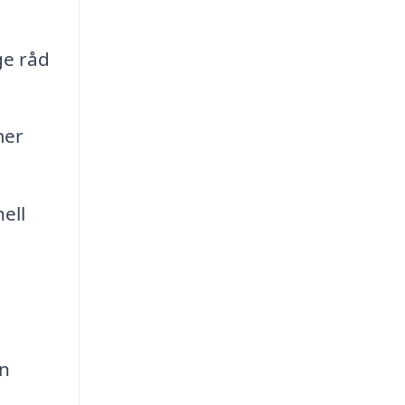
ge råd
mer
ell
an