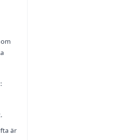
enom
ka
:
.
fta är