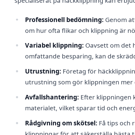
specialiserat på häckklippning kan erbju
Professionell bedömning:
Genom att 
om hur ofta flikar och klippning är n
Variabel klippning:
Oavsett om det h
omfattande besparing, kan de skrädd
Utrustning:
Företag för häckklippning 
utrustning som gör klippningen mer 
Avfallshantering:
Efter klippningen 
materialet, vilket sparar tid och ener
Rådgivning om skötsel:
Få tips och 
klippningar för att säkerställa bästa t