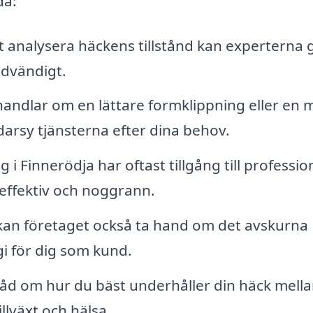
da:
analysera häckens tillstånd kan experterna 
ödvändigt.
andlar om en lättare formklippning eller en 
arsy tjänsterna efter dina behov.
i Finnerödja har oftast tillgång till profession
effektiv och noggrann.
kan företaget också ta hand om det avskurna
gi för dig som kund.
råd om hur du bäst underhåller din häck mell
illväxt och hälsa.