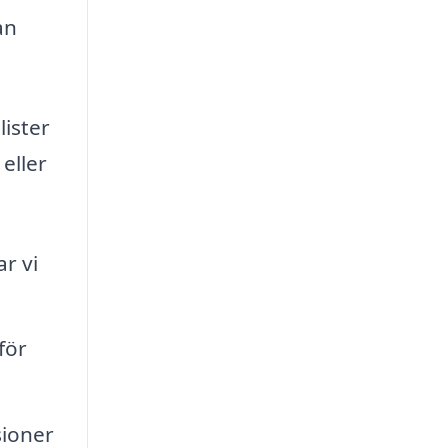
an
lister
eller
r vi
för
sioner