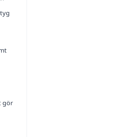
ktyg
amt
t gör