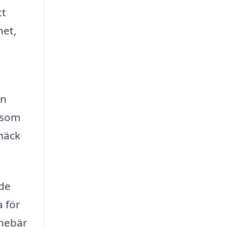
tt
het,
en
n som
häck
nde
a för
nnebär