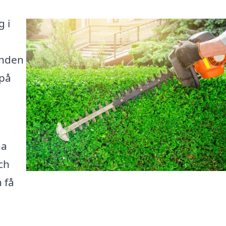
g i
anden
 på
na
ch
 få