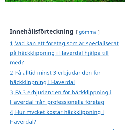
Innehållsförteckning
gömma
1
Vad kan ett företag som är specialiserat
på häckklippning i Haverdal hjälpa till
med?
2
Få alltid minst 3 erbjudanden för
häckklippning i Haverdal
3
Få 3 erbjudanden för häckklippning i
Haverdal från professionella företag
4
Hur mycket kostar häckklippning i
Haverdal?