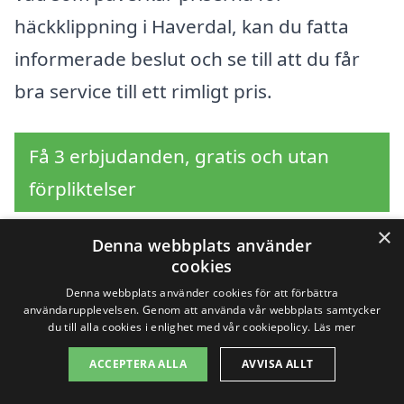
häckklippning i Haverdal, kan du fatta
informerade beslut och se till att du får
bra service till ett rimligt pris.
Få 3 erbjudanden, gratis och utan
förpliktelser
×
Denna webbplats använder
cookies
Sök efter en
Denna webbplats använder cookies för att förbättra
användarupplevelsen. Genom att använda vår webbplats samtycker
professionell för
du till alla cookies i enlighet med vår cookiepolicy.
Läs mer
häckklippning i andra
ACCEPTERA ALLA
AVVISA ALLT