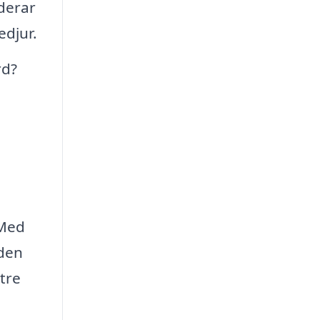
derar
djur.
rd?
 Med
 den
tre