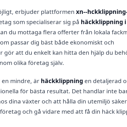
jligt, erbjuder plattformen
xn--hckklippning-
retag som specialiserar sig på
häckklippning i
 kan du mottaga flera offerter från lokala fack
iv som passar dig bäst både ekonomiskt och
er gör att du enkelt kan hitta den hjälp du be
nom olika företag själv.
r en mindre, är
häckklippning
en detaljerad 
ionella för bästa resultat. Det handlar inte b
os dina växter och att hålla din utemiljö säke
v företag och gå vidare med att få din häck klip