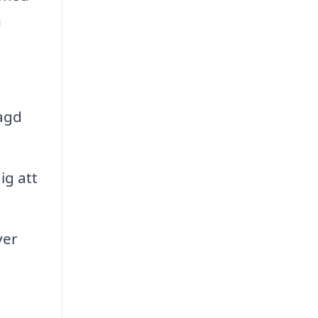
n
lagd
ig att
ver