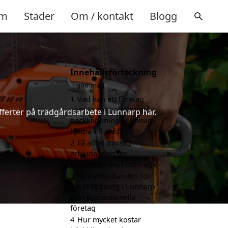
m
Städer
Om / kontakt
Blogg
Innehållsförteckning
gömma
1
Vad kan ett företag
som är specialiserat på
fferter på trädgårdsarbete i Lunnarp här.
häckklippning i Lunnarp
hjälpa till med?
2
Få alltid minst 3
erbjudanden för
häckklippning i Lunnarp
3
Få 3 erbjudanden för
häckklippning i Lunnarp
från professionella
företag
4
Hur mycket kostar