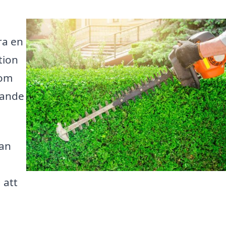
ra en
tion
som
kande
kan
m
 att