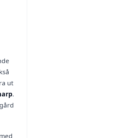
ande
ckså
ra ut
narp
.
dgård
p med