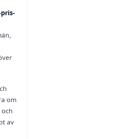
pris-
män,
höver
och
ara om
r och
pt av