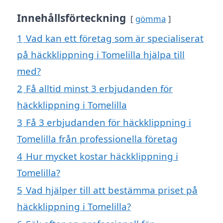
Innehållsförteckning
gömma
1
Vad kan ett företag som är specialiserat
på häckklippning i Tomelilla hjälpa till
med?
2
Få alltid minst 3 erbjudanden för
häckklippning i Tomelilla
3
Få 3 erbjudanden för häckklippning i
Tomelilla från professionella företag
4
Hur mycket kostar häckklippning i
Tomelilla?
5
Vad hjälper till att bestämma priset på
häckklippning i Tomelilla?