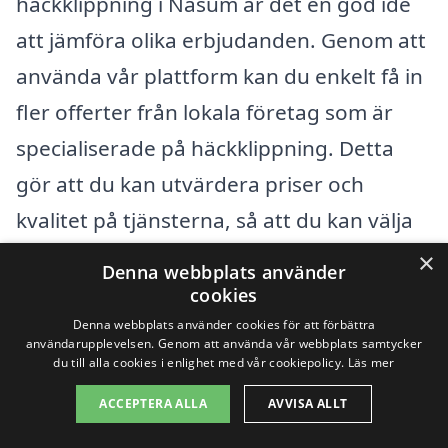
häckklippning i Näsum är det en god idé
att jämföra olika erbjudanden. Genom att
använda vår plattform kan du enkelt få in
fler offerter från lokala företag som är
specialiserade på häckklippning. Detta
gör att du kan utvärdera priser och
kvalitet på tjänsterna, så att du kan välja
det alternativ som passar bäst för dina
×
Denna webbplats använder
behov.
cookies
Denna webbplats använder cookies för att förbättra
användarupplevelsen. Genom att använda vår webbplats samtycker
Kom ihåg att det alltid är värt att ställa
du till alla cookies i enlighet med vår cookiepolicy.
Läs mer
frågor och be om referenser innan du
ACCEPTERA ALLA
AVVISA ALLT
väljer ett företag. Med rätt information