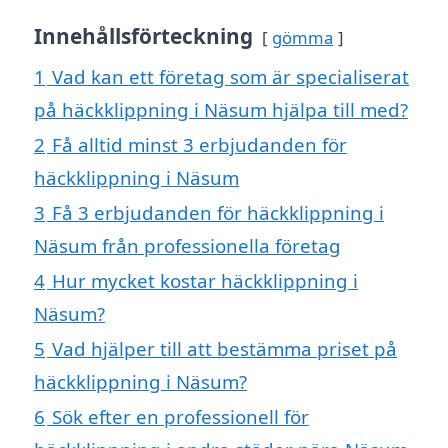
Innehållsförteckning
gömma
1
Vad kan ett företag som är specialiserat
på häckklippning i Näsum hjälpa till med?
2
Få alltid minst 3 erbjudanden för
häckklippning i Näsum
3
Få 3 erbjudanden för häckklippning i
Näsum från professionella företag
4
Hur mycket kostar häckklippning i
Näsum?
5
Vad hjälper till att bestämma priset på
häckklippning i Näsum?
6
Sök efter en professionell för