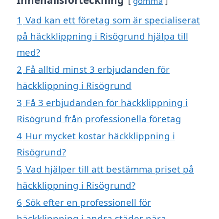
gömma
1
Vad kan ett företag som är specialiserat
på häckklippning i Risögrund hjälpa till
med?
2
Få alltid minst 3 erbjudanden för
häckklippning i Risögrund
3
Få 3 erbjudanden för häckklippning i
Risögrund från professionella företag
4
Hur mycket kostar häckklippning i
Risögrund?
5
Vad hjälper till att bestämma priset på
häckklippning i Risögrund?
6
Sök efter en professionell för
häckklippning i andra städer nära