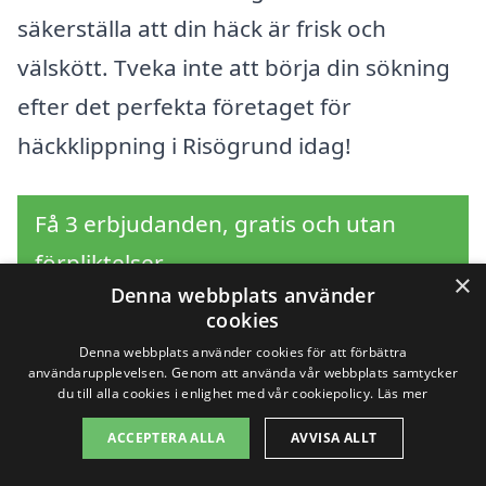
säkerställa att din häck är frisk och
välskött. Tveka inte att börja din sökning
efter det perfekta företaget för
häckklippning i Risögrund idag!
Få 3 erbjudanden, gratis och utan
förpliktelser
×
Denna webbplats använder
cookies
Denna webbplats använder cookies för att förbättra
Sök efter en
användarupplevelsen. Genom att använda vår webbplats samtycker
du till alla cookies i enlighet med vår cookiepolicy.
Läs mer
professionell för
ACCEPTERA ALLA
AVVISA ALLT
häckklippning i andra